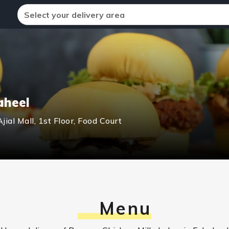
Select your delivery area
aheel
jial Mall, 1st Floor, Food Court
Menu