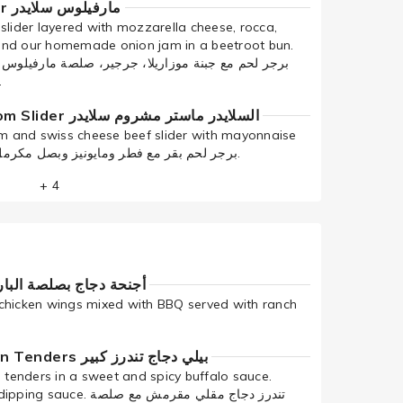
Marvelous Slider مارفیلوس سلايدر
slider layered with mozzarella cheese, rocca,
and our homemade onion jam in a beetroot bun.
برجر لحم مع جبنة موزاريلا، جرجیر، صلصة مارفیلوس.
تقدم في خبز .
Master Mushroom Slider السلايدر ماستر مشروم سلايدر
 and swiss cheese beef slider with mayonnaise
and caramelized. برجر لحم بقر مع فطر ومايونیز وبصل مكرمل.
+ 4
ings أجنحة دجاج بصلصة الباربكيو
chicken wings mixed with BBQ served with ranch
Big Belly Chicken Tenders بیلي دجاج تندرز كبیر
n tenders in a sweet and spicy buffalo sauce.
تندرز دجاج مقلي مقرمش مع صل