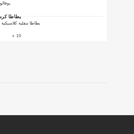
بوفالو يقدم مع صوص رانش.
 Fries بطاطا كرسبي
Classic french fries. بطاطا مقلیة كلاسیكیة
+ 10