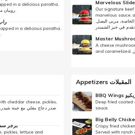
rapped in a delicious paratha.
Our signature beef 
روبیان مشوي، صلصة خاصة، كل ملفوفة في باراتا لذيذ.
marvelous sauce, 
 الخاصة، مربى البصل
راب بارا
الشمندر
rapped in a delicious paratha.
دجاج، صلصة خاصة، كل ملفوف.
A cheese mushroom
Appetizers المقبلات
BBQ W
ith cheddar cheese, pickles,
Deep fried coated 
sauce.
برجر سماشینج بوس
Crispy fried chicke
 pickles, lettuce and
Served with ranch dipping sauce. صة